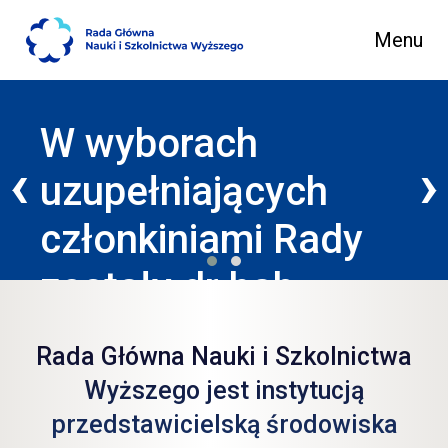
Menu
Main Navigation
Nowa kadencja
‹
›
h
Rady Głównej
ady
czytaj więcej
Rada Główna Nauki i Szkolnictwa
Wyższego jest instytucją
przedstawicielską środowiska