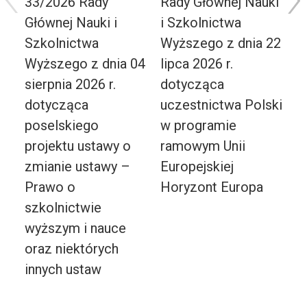
33/2026 Rady
Rady Głównej Nauki
3
Głównej Nauki i
i Szkolnictwa
G
Szkolnictwa
Wyższego z dnia 22
S
Wyższego z dnia 04
lipca 2026 r.
W
sierpnia 2026 r.
dotycząca
l
dotycząca
uczestnictwa Polski
d
poselskiego
w programie
r
projektu ustawy o
ramowym Unii
u
zmianie ustawy –
Europejskiej
w
Prawo o
Horyzont Europa
p
szkolnictwie
wyższym i nauce
oraz niektórych
innych ustaw