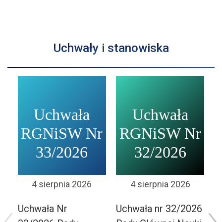
Uchwały i stanowiska
Uchwała
Uchwała
RGNiSW Nr
RGNiSW Nr
33/2026
32/2026
4 sierpnia 2026
4 sierpnia 2026
‹
›
Uchwała Nr
Uchwała nr 32/2026
U