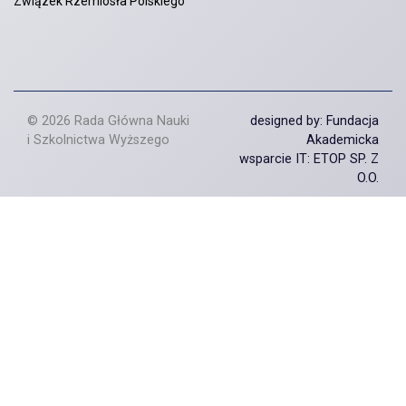
Związek Rzemiosła Polskiego
© 2026 Rada Główna Nauki
designed by: Fundacja
i Szkolnictwa Wyższego
Akademicka
wsparcie IT: ETOP SP. Z
O.O.